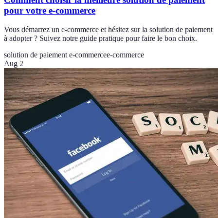
pour votre e-commerce
Vous démarrez un e-commerce et hésitez sur la solution de paiement
à adopter ? Suivez notre guide pratique pour faire le bon choix.
solution de paiement e-commerce
e-commerce
Aug 2