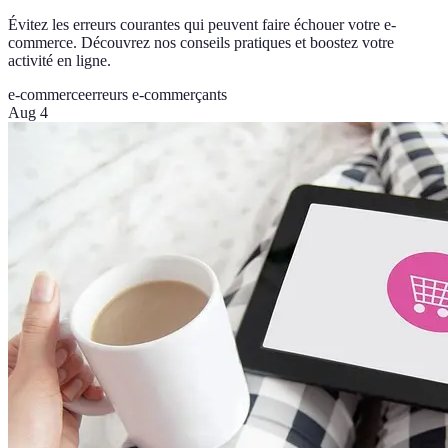
Évitez les erreurs courantes qui peuvent faire échouer votre e-
commerce. Découvrez nos conseils pratiques et boostez votre
activité en ligne.
e-commerce
erreurs e-commerçants
Aug 4