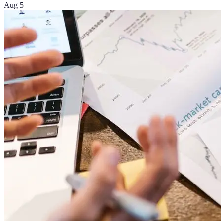
Aug 5