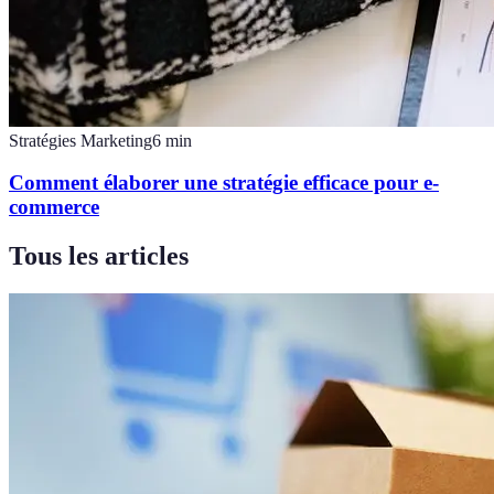
Stratégies Marketing
6
min
Comment élaborer une stratégie efficace pour e-
commerce
Tous les articles