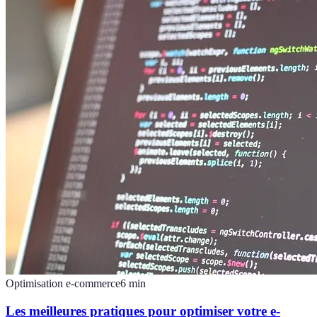
Optimisation e-commerce
6
min
Les meilleures pratiques pour optimiser votre e-