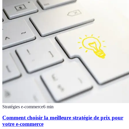
Stratégies e-commerce
6
min
Comment choisir la meilleure stratégie de prix pour
votre e-commerce