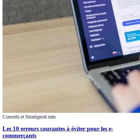
Conseils et Stratégies
6
min
Les 10 erreurs courantes à éviter pour les e-
commerçants