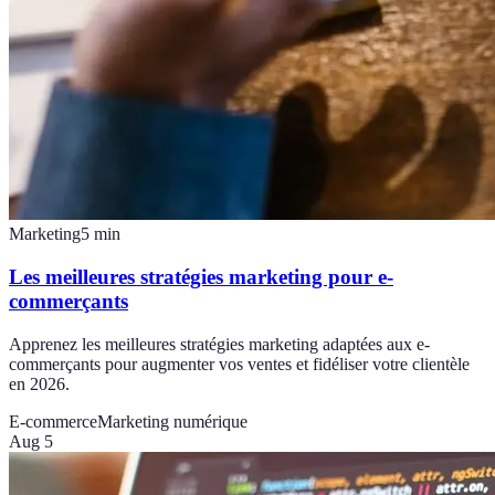
Marketing
5
min
Les meilleures stratégies marketing pour e-
commerçants
Apprenez les meilleures stratégies marketing adaptées aux e-
commerçants pour augmenter vos ventes et fidéliser votre clientèle
en 2026.
E-commerce
Marketing numérique
Aug 5