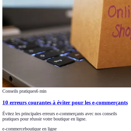
Conseils pratiques
6
min
10 erreurs courantes à éviter pour les e-commerçants
Évitez les principales erreurs e-commerçants avec nos conseils
pratiques pour réussir votre boutique en ligne.
e-commerce
boutique en ligne