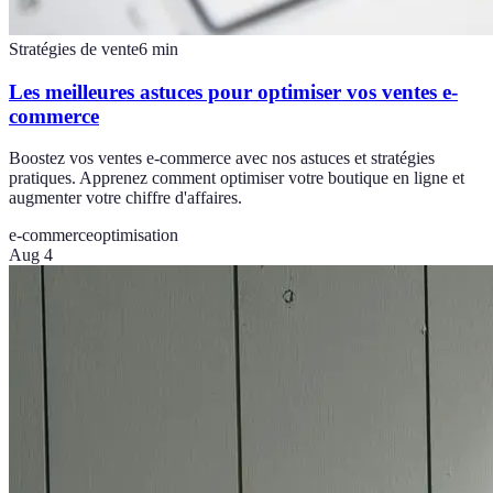
Stratégies de vente
6
min
Les meilleures astuces pour optimiser vos ventes e-
commerce
Boostez vos ventes e-commerce avec nos astuces et stratégies
pratiques. Apprenez comment optimiser votre boutique en ligne et
augmenter votre chiffre d'affaires.
e-commerce
optimisation
Aug 4