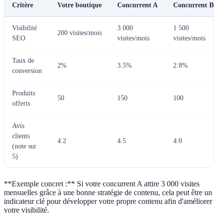
Critère
Votre boutique
Concurrent A
Concurrent B
Visibilité
3 000
1 500
200 visites/mois
SEO
visites/mois
visites/mois
Taux de
2%
3.5%
2.8%
conversion
Produits
50
150
100
offerts
Avis
clients
4.2
4.5
4.0
(note sur
5)
**Exemple concret :** Si votre concurrent A attire 3 000 visites
mensuelles grâce à une bonne stratégie de contenu, cela peut être un
indicateur clé pour développer votre propre contenu afin d'améliorer
votre visibilité.