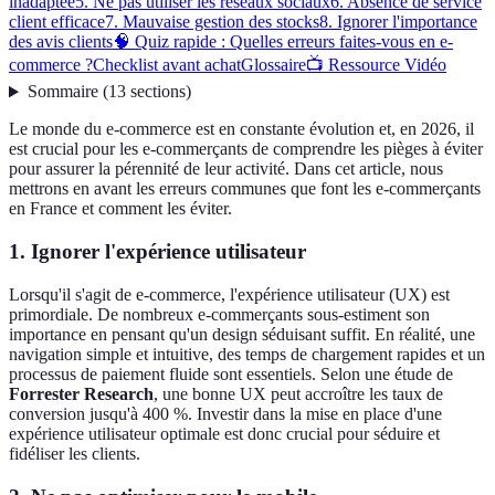
inadaptée
5. Ne pas utiliser les réseaux sociaux
6. Absence de service
client efficace
7. Mauvaise gestion des stocks
8. Ignorer l'importance
des avis clients
🧠 Quiz rapide : Quelles erreurs faites-vous en e-
commerce ?
Checklist avant achat
Glossaire
📺 Ressource Vidéo
Sommaire
(
13
sections
)
Le monde du e-commerce est en constante évolution et, en 2026, il
est crucial pour les e-commerçants de comprendre les pièges à éviter
pour assurer la pérennité de leur activité. Dans cet article, nous
mettrons en avant les erreurs communes que font les e-commerçants
en France et comment les éviter.
1. Ignorer l'expérience utilisateur
Lorsqu'il s'agit de e-commerce, l'expérience utilisateur (UX) est
primordiale. De nombreux e-commerçants sous-estiment son
importance en pensant qu'un design séduisant suffit. En réalité, une
navigation simple et intuitive, des temps de chargement rapides et un
processus de paiement fluide sont essentiels. Selon une étude de
Forrester Research
, une bonne UX peut accroître les taux de
conversion jusqu'à 400 %. Investir dans la mise en place d'une
expérience utilisateur optimale est donc crucial pour séduire et
fidéliser les clients.