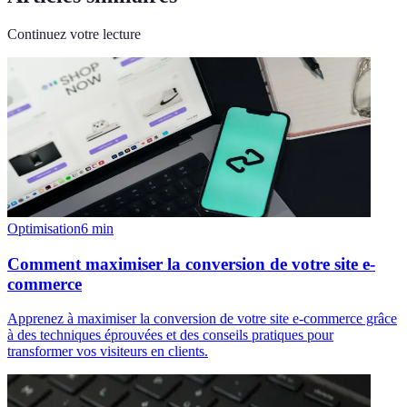
Continuez votre lecture
Optimisation
6
min
Comment maximiser la conversion de votre site e-
commerce
Apprenez à maximiser la conversion de votre site e-commerce grâce
à des techniques éprouvées et des conseils pratiques pour
transformer vos visiteurs en clients.