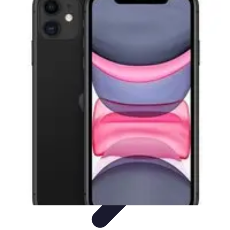
Ecommerçants France
Fidélisation et expérience client
Service Client
Stratégies
marketing
Plateformes e-commerce
Stratégies e-commerce
Ecommerçants France