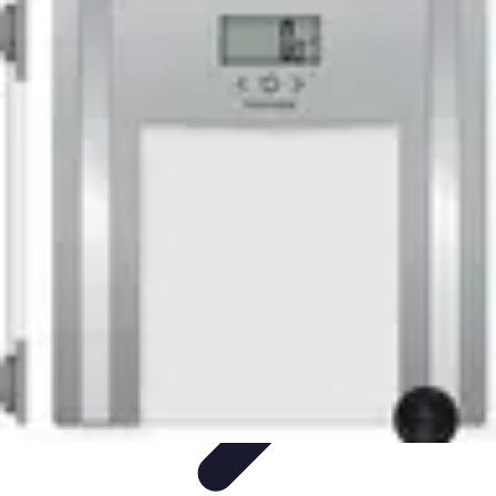
Ecommerçants France
Fidélisation et expérience client
Service Client
Stratégies
marketing
Plateformes e-commerce
Stratégies e-commerce
Ecommerçants France