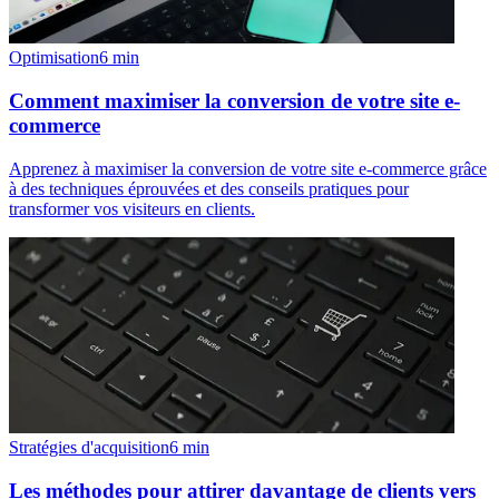
Optimisation
6
min
Comment maximiser la conversion de votre site e-
commerce
Apprenez à maximiser la conversion de votre site e-commerce grâce
à des techniques éprouvées et des conseils pratiques pour
transformer vos visiteurs en clients.
Stratégies d'acquisition
6
min
Les méthodes pour attirer davantage de clients vers