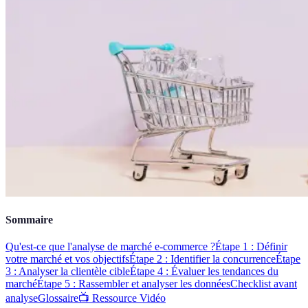
Sommaire
Qu'est-ce que l'analyse de marché e-commerce ?
Étape 1 : Définir
votre marché et vos objectifs
Étape 2 : Identifier la concurrence
Étape
3 : Analyser la clientèle cible
Étape 4 : Évaluer les tendances du
marché
Étape 5 : Rassembler et analyser les données
Checklist avant
analyse
Glossaire
📺 Ressource Vidéo