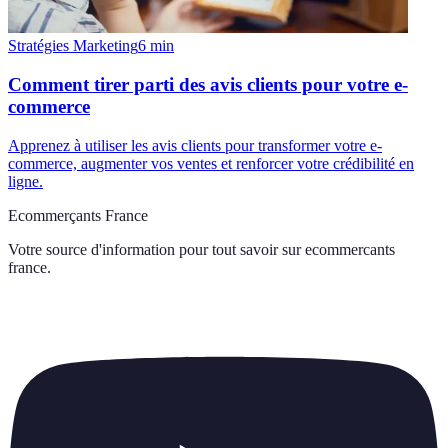
Stratégies Marketing
6
min
Comment tirer parti des avis clients pour votre e-
commerce
Apprenez à utiliser les avis clients pour transformer votre e-
commerce, augmenter vos ventes et renforcer votre crédibilité en
ligne.
Ecommerçants France
Votre source d'information pour tout savoir sur
ecommercants
france
.