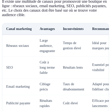
Il existe une multitude de canaux pour promouvoir une boutique en
ligne : réseaux sociaux, email marketing, SEO, publicités payantes,
etc. Le choix des canaux doit être basé sur où se trouve votre
audience cible.
Canal marketing
Avantages
Inconvénients
Recommand
Large
Temps de
Idéal pour
Réseaux sociaux
audience,
gestion élevé
marques jeun
engageante
Coût à
Essentiel pou
SEO
long terme
Résultats lents
visibilité
faible
Ciblage
Taux de
Adapté pour
Email marketing
précis
désabonnement
fidéliser clien
Résultats
Efficace pour
Publicité payante
Coût élevé
rapides
lancements