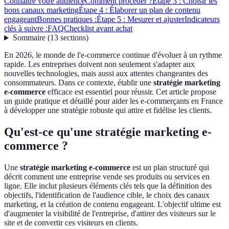
Connaître votre audience
Comment procéder ?
Étape 3 : Choisir les
bons canaux marketing
Étape 4 : Élaborer un plan de contenu
engageant
Bonnes pratiques :
Étape 5 : Mesurer et ajuster
Indicateurs
clés à suivre :
FAQ
Checklist avant achat
Sommaire
(
13
sections
)
En 2026, le monde de l'e-commerce continue d'évoluer à un rythme
rapide. Les entreprises doivent non seulement s'adapter aux
nouvelles technologies, mais aussi aux attentes changeantes des
consommateurs. Dans ce contexte, établir une
stratégie marketing
e-commerce
efficace est essentiel pour réussir. Cet article propose
un guide pratique et détaillé pour aider les e-commerçants en France
à développer une stratégie robuste qui attire et fidélise les clients.
Qu'est-ce qu'une stratégie marketing e-
commerce ?
Une
stratégie marketing e-commerce
est un plan structuré qui
décrit comment une entreprise vende ses produits ou services en
ligne. Elle inclut plusieurs éléments clés tels que la définition des
objectifs, l'identification de l'audience cible, le choix des canaux
marketing, et la création de contenu engageant. L'objectif ultime est
d'augmenter la visibilité de l'entreprise, d'attirer des visiteurs sur le
site et de convertir ces visiteurs en clients.