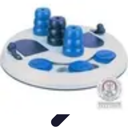
Ecommerçants France
Fidélisation et expérience client
Service Client
Stratégies
marketing
Plateformes e-commerce
Stratégies e-commerce
Ecommerçants France