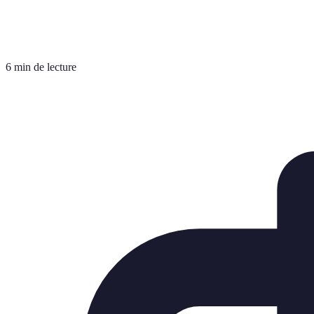
6 min de lecture