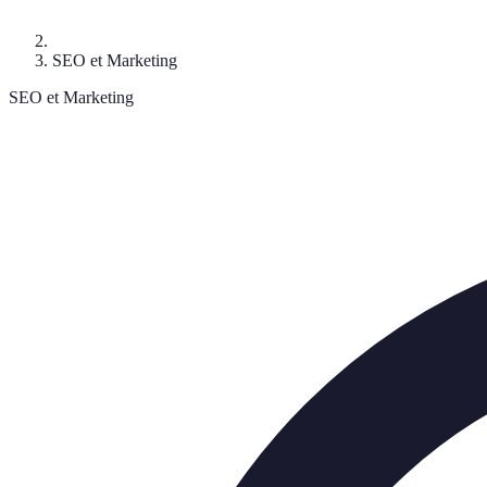
SEO et Marketing
SEO et Marketing