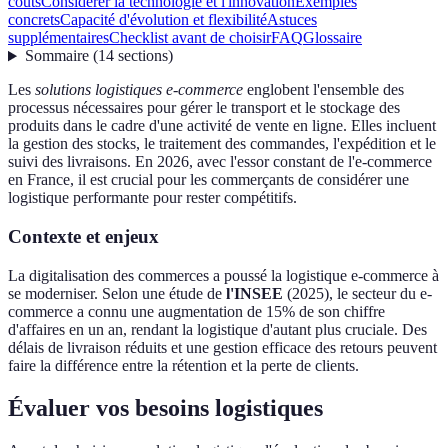
coûts
Considérer la technologie et l'innovation
Exemples
concrets
Capacité d'évolution et flexibilité
Astuces
supplémentaires
Checklist avant de choisir
FAQ
Glossaire
Sommaire
(
14
sections
)
Les
solutions logistiques e-commerce
englobent l'ensemble des
processus nécessaires pour gérer le transport et le stockage des
produits dans le cadre d'une activité de vente en ligne. Elles incluent
la gestion des stocks, le traitement des commandes, l'expédition et le
suivi des livraisons. En 2026, avec l'essor constant de l'e-commerce
en France, il est crucial pour les commerçants de considérer une
logistique performante pour rester compétitifs.
Contexte et enjeux
La digitalisation des commerces a poussé la logistique e-commerce à
se moderniser. Selon une étude de
l'INSEE
(2025), le secteur du e-
commerce a connu une augmentation de 15% de son chiffre
d'affaires en un an, rendant la logistique d'autant plus cruciale. Des
délais de livraison réduits et une gestion efficace des retours peuvent
faire la différence entre la rétention et la perte de clients.
Évaluer vos besoins logistiques