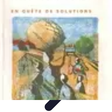
Ecommerçants France
Fidélisation et expérience client
Service Client
Stratégies
marketing
Plateformes e-commerce
Stratégies e-commerce
Ecommerçants France