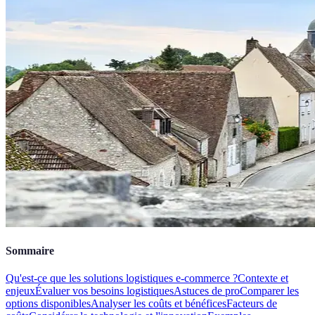
Sommaire
Qu'est-ce que les solutions logistiques e-commerce ?
Contexte et
enjeux
Évaluer vos besoins logistiques
Astuces de pro
Comparer les
options disponibles
Analyser les coûts et bénéfices
Facteurs de