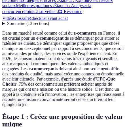
de contenu
Stratégies efficaces :
Étape 4 : Exploitez les réseaux
sociaux
Meilleures pratiques :
Étape 5 : Analyser la
concurrence
Points à surveiller :
📺 Ressource
Vidéo
Glossaire
Checklist avant achat
Sommaire
(
13
sections
)
Dans un marché saturé comme celui du
e-commerce
en France, il
est crucial pour un
e-commerçant
de se démarquer pour attirer et
fidéliser les clients. Se démarquer signifie proposer quelque chose
d'unique ou d'exceptionnel par rapport à ses concurrents, que ce soit
au niveau des produits, des services ou de l'expérience client. En
2026, les consommateurs sont devenus très exigeants et sensibles
aux marques qui communiquent des valeurs authentiques et
engagées. Les
e-commerçants
doivent ainsi non seulement offrir
des produits de qualité, mais aussi créer une connexion émotionnelle
avec leur clientèle. Par exemple, d'après une étude d'
UFC-Que
Choisir
, 75% des consommateurs préfèrent acheter auprès de
marques qui ont une mission ou une histoire solide. C'est donc un
appel à la créativité et à l'innovation ; les entreprises qui réussissent à
raconter une histoire convaincante seront celles qui tireront leur
épingle du jeu.
Étape 1 : Créez une proposition de valeur
unique