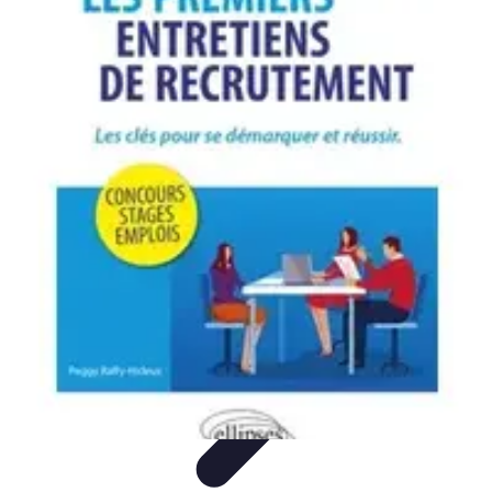
Ecommerçants France
Fidélisation et expérience client
Service Client
Stratégies
marketing
Plateformes e-commerce
Stratégies e-commerce
Ecommerçants France