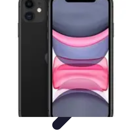
Ecommerçants France
Fidélisation et expérience client
Service Client
Stratégies
marketing
Plateformes e-commerce
Stratégies e-commerce
Ecommerçants France