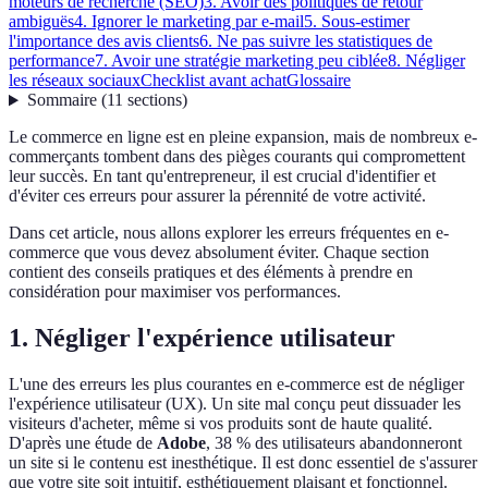
moteurs de recherche (SEO)
3. Avoir des politiques de retour
ambiguës
4. Ignorer le marketing par e-mail
5. Sous-estimer
l'importance des avis clients
6. Ne pas suivre les statistiques de
performance
7. Avoir une stratégie marketing peu ciblée
8. Négliger
les réseaux sociaux
Checklist avant achat
Glossaire
Sommaire
(
11
sections
)
Le commerce en ligne est en pleine expansion, mais de nombreux e-
commerçants tombent dans des pièges courants qui compromettent
leur succès. En tant qu'entrepreneur, il est crucial d'identifier et
d'éviter ces erreurs pour assurer la pérennité de votre activité.
Dans cet article, nous allons explorer les erreurs fréquentes en e-
commerce que vous devez absolument éviter. Chaque section
contient des conseils pratiques et des éléments à prendre en
considération pour maximiser vos performances.
1. Négliger l'expérience utilisateur
L'une des erreurs les plus courantes en e-commerce est de négliger
l'expérience utilisateur (UX). Un site mal conçu peut dissuader les
visiteurs d'acheter, même si vos produits sont de haute qualité.
D'après une étude de
Adobe
, 38 % des utilisateurs abandonneront
un site si le contenu est inesthétique. Il est donc essentiel de s'assurer
que votre site soit intuitif, esthétiquement plaisant et fonctionnel.