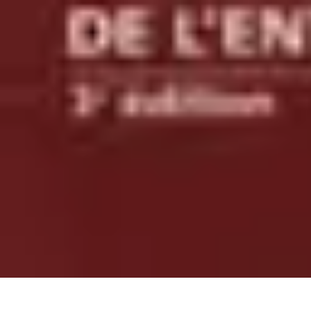
Ecommerçants France
Fidélisation et expérience client
Service Client
Stratégies marketing
Pla
Ecommerçants France