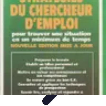
Ecommerçants France
Fidélisation et expérience client
Service Client
Stratégies
marketing
Plateformes e-commerce
Stratégies e-commerce
Ecommerçants France