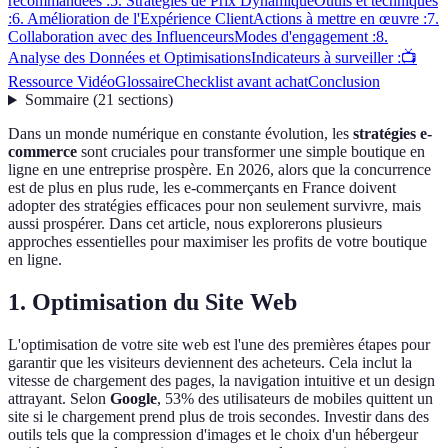
recommandées :
5. Stratégies de Prix Dynamique
Outils et techniques
:
6. Amélioration de l'Expérience Client
Actions à mettre en œuvre :
7.
Collaboration avec des Influenceurs
Modes d'engagement :
8.
Analyse des Données et Optimisations
Indicateurs à surveiller :
📺
Ressource Vidéo
Glossaire
Checklist avant achat
Conclusion
Sommaire
(
21
sections
)
Dans un monde numérique en constante évolution, les
stratégies e-
commerce
sont cruciales pour transformer une simple boutique en
ligne en une entreprise prospère. En 2026, alors que la concurrence
est de plus en plus rude, les e-commerçants en France doivent
adopter des stratégies efficaces pour non seulement survivre, mais
aussi prospérer. Dans cet article, nous explorerons plusieurs
approches essentielles pour maximiser les profits de votre boutique
en ligne.
1. Optimisation du Site Web
L'optimisation de votre site web est l'une des premières étapes pour
garantir que les visiteurs deviennent des acheteurs. Cela inclut la
vitesse de chargement des pages, la navigation intuitive et un design
attrayant. Selon
Google
, 53% des utilisateurs de mobiles quittent un
site si le chargement prend plus de trois secondes. Investir dans des
outils tels que la compression d'images et le choix d'un hébergeur