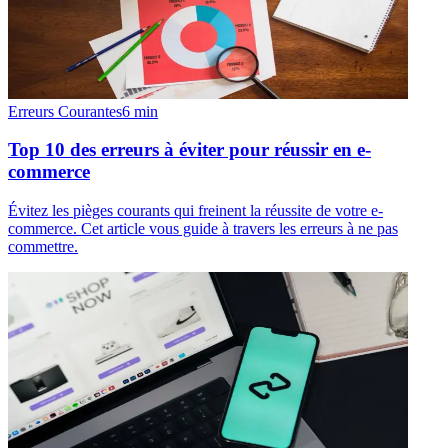
Erreurs Courantes
6
min
Top 10 des erreurs à éviter pour réussir en e-
commerce
Évitez les pièges courants qui freinent la réussite de votre e-
commerce. Cet article vous guide à travers les erreurs à ne pas
commettre.