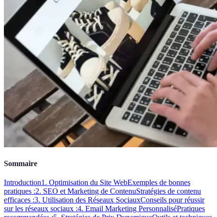
Sommaire
Introduction
1. Optimisation du Site Web
Exemples de bonnes
pratiques :
2. SEO et Marketing de Contenu
Stratégies de contenu
efficaces :
3. Utilisation des Réseaux Sociaux
Conseils pour réussir
sur les réseaux sociaux :
4. Email Marketing Personnalisé
Pratiques