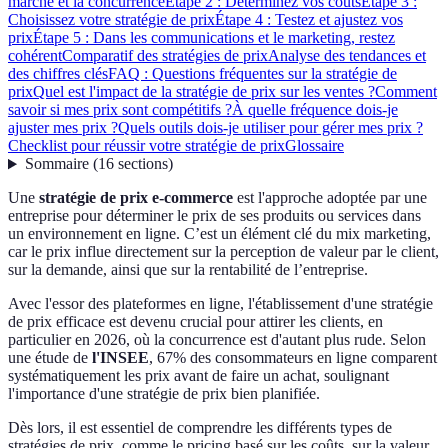
marché et la concurrence
Étape 2 : Déterminez vos coûts
Étape 3 :
Choisissez votre stratégie de prix
Étape 4 : Testez et ajustez vos
prix
Étape 5 : Dans les communications et le marketing, restez
cohérent
Comparatif des stratégies de prix
Analyse des tendances et
des chiffres clés
FAQ : Questions fréquentes sur la stratégie de
prix
Quel est l'impact de la stratégie de prix sur les ventes ?
Comment
savoir si mes prix sont compétitifs ?
À quelle fréquence dois-je
ajuster mes prix ?
Quels outils dois-je utiliser pour gérer mes prix ?
Checklist pour réussir votre stratégie de prix
Glossaire
Sommaire
(
16
sections
)
Une
stratégie de prix e-commerce
est l'approche adoptée par une
entreprise pour déterminer le prix de ses produits ou services dans
un environnement en ligne. C’est un élément clé du mix marketing,
car le prix influe directement sur la perception de valeur par le client,
sur la demande, ainsi que sur la rentabilité de l’entreprise.
Avec l'essor des plateformes en ligne, l'établissement d'une stratégie
de prix efficace est devenu crucial pour attirer les clients, en
particulier en 2026, où la concurrence est d'autant plus rude. Selon
une étude de
l'INSEE
, 67% des consommateurs en ligne comparent
systématiquement les prix avant de faire un achat, soulignant
l'importance d'une stratégie de prix bien planifiée.
Dès lors, il est essentiel de comprendre les différents types de
stratégies de prix, comme le pricing basé sur les coûts, sur la valeur