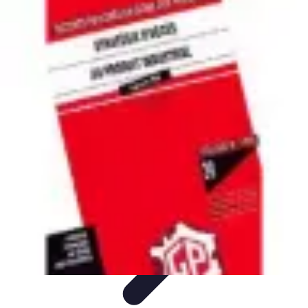
Ecommerçants France
Fidélisation et expérience client
Service Client
Stratégies
marketing
Plateformes e-commerce
Stratégies e-commerce
Ecommerçants France