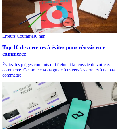
Erreurs Courantes
6
min
Top 10 des erreurs à éviter pour réussir en e-
commerce
Évitez les pièges courants qui freinent la réussite de votre e-
commerce. Cet article vous guide à travers les erreurs à ne pas
commettre.