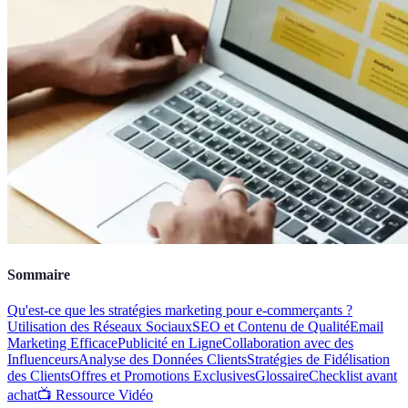
Sommaire
Qu'est-ce que les stratégies marketing pour e-commerçants ?
Utilisation des Réseaux Sociaux
SEO et Contenu de Qualité
Email
Marketing Efficace
Publicité en Ligne
Collaboration avec des
Influenceurs
Analyse des Données Clients
Stratégies de Fidélisation
des Clients
Offres et Promotions Exclusives
Glossaire
Checklist avant
achat
📺 Ressource Vidéo