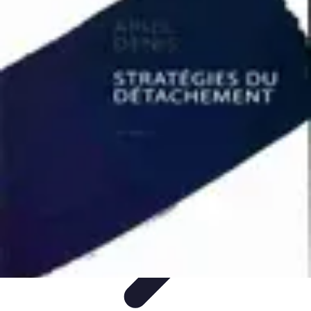
Ecommerçants France
Fidélisation et expérience client
Service Client
Stratégies
marketing
Plateformes e-commerce
Stratégies e-commerce
Ecommerçants France