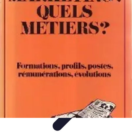
Ecommerçants France
Fidélisation et expérience client
Service Client
Stratégies
marketing
Plateformes e-commerce
Stratégies e-commerce
Ecommerçants France