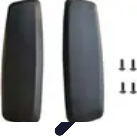
Ecommerçants France
Fidélisation et expérience client
Service Client
Stratégies
marketing
Plateformes e-commerce
Stratégies e-commerce
Ecommerçants France