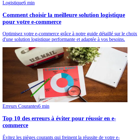
Logistique
6
min
Comment choisir la meilleure solution logistique
pour votre e-commerce
Optimisez votre e-commerce grâce à notre guide détaillé sur le choix
d'une solution logistique performante et adaptée à vos besoins.
Erreurs Courantes
6
min
Top 10 des erreurs à éviter pour réussir en e-
commerce
Évitez les pièges courants qui freinent la réussite de votre e-