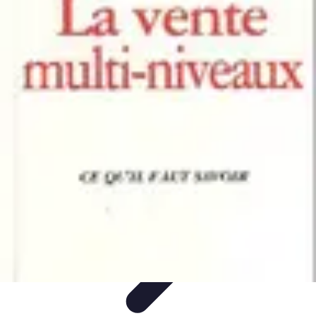
Ecommerçants France
Fidélisation et expérience client
Service Client
Stratégies
marketing
Plateformes e-commerce
Stratégies e-commerce
Ecommerçants France