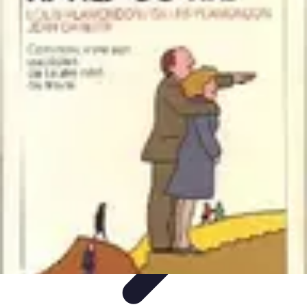
Ecommerçants France
Fidélisation et expérience client
Service Client
Stratégies
marketing
Plateformes e-commerce
Stratégies e-commerce
Ecommerçants France