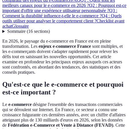
comparatif des enjeux du e-commerce
FAQ
Q1 : Quels sont les
meilleurs canaux pour le e-commerce en 2026 ?
Q2 : Pourquoi est-ce
important d'offrir une expérience utilisateur personnalisée ?
Q3 :
Comment la durabilité influence-t-elle le e-commerce ?
Q4 : Quels
outils utiliser pour analyser le comportement client ?
Checklist avant
achat
Glossaire
Sommaire
(
16
sections
)
En 2026, le paysage du e-commerce en France est en pleine
transformation. Les
enjeux e-commerce France
sont multiples, et
les e-commerçants doivent s'adapter rapidement pour relever les
défis tout en saisissant les nouvelles opportunités. Cet article
examine en profondeur les principaux enjeux auxquels ces acteurs
sont confrontés, en abordant des tendances, des statistiques et des
conseils pratiques.
Qu'est-ce que le e-commerce et pourquoi
est-ce important ?
Le
e-commerce
désigne l'ensemble des transactions commerciales
qui se déroulent sur Internet. En France, ce secteur a connu une
croissance fulgurante ces dernières années, avec un chiffre d'affaires
atteignant plus de 130 milliards d'euros en 2026, selon les données
de
Fédération e-Commerce et Vente à Distance (FEVAD)
. Cette