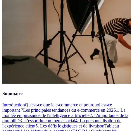
Sommaire
Introduction
Qu'est-ce que le e-commerce et pourquoi est-ce
important ?
Les principales tendances du e-commerce en 2026
1. La
montée en puissance de l'intelligence artificielle
2. L'importance de la
durabilité
3. L'essor du commerce social
4. La personnalisation de
l'expérience client
5. Les défis logistiques et de livraison
Tableau