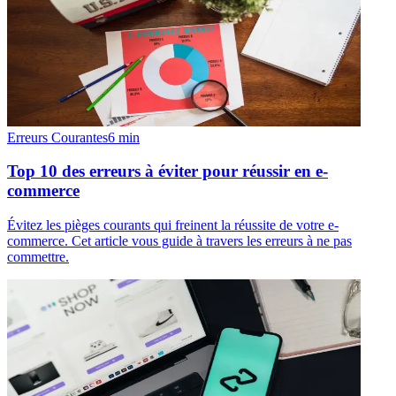
Erreurs Courantes
6
min
Top 10 des erreurs à éviter pour réussir en e-
commerce
Évitez les pièges courants qui freinent la réussite de votre e-
commerce. Cet article vous guide à travers les erreurs à ne pas
commettre.