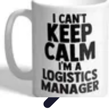
Ecommerçants France
Fidélisation et expérience client
Service Client
Stratégies
marketing
Plateformes e-commerce
Stratégies e-commerce
Ecommerçants France