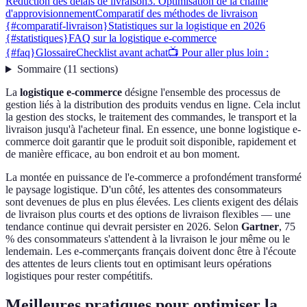
Réduction des délais de livraison
3. Optimisation de la chaîne
d'approvisionnement
Comparatif des méthodes de livraison
{#comparatif-livraison}
Statistiques sur la logistique en 2026
{#statistiques}
FAQ sur la logistique e-commerce
{#faq}
Glossaire
Checklist avant achat
📺 Pour aller plus loin :
Sommaire
(
11
sections
)
La
logistique e-commerce
désigne l'ensemble des processus de
gestion liés à la distribution des produits vendus en ligne. Cela inclut
la gestion des stocks, le traitement des commandes, le transport et la
livraison jusqu'à l'acheteur final. En essence, une bonne logistique e-
commerce doit garantir que le produit soit disponible, rapidement et
de manière efficace, au bon endroit et au bon moment.
La montée en puissance de l'e-commerce a profondément transformé
le paysage logistique. D'un côté, les attentes des consommateurs
sont devenues de plus en plus élevées. Les clients exigent des délais
de livraison plus courts et des options de livraison flexibles — une
tendance continue qui devrait persister en 2026. Selon
Gartner
, 75
% des consommateurs s'attendent à la livraison le jour même ou le
lendemain. Les e-commerçants français doivent donc être à l'écoute
des attentes de leurs clients tout en optimisant leurs opérations
logistiques pour rester compétitifs.
Meilleures pratiques pour optimiser la