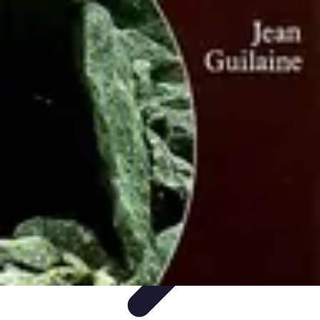
Ecommerçants France
Fidélisation et expérience client
Service Client
Stratégies
marketing
Plateformes e-commerce
Stratégies e-commerce
Ecommerçants France