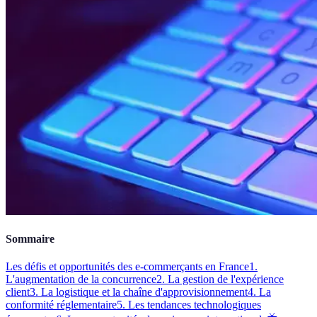
Sommaire
Les défis et opportunités des e-commerçants en France
1.
L'augmentation de la concurrence
2. La gestion de l'expérience
client
3. La logistique et la chaîne d'approvisionnement
4. La
conformité réglementaire
5. Les tendances technologiques