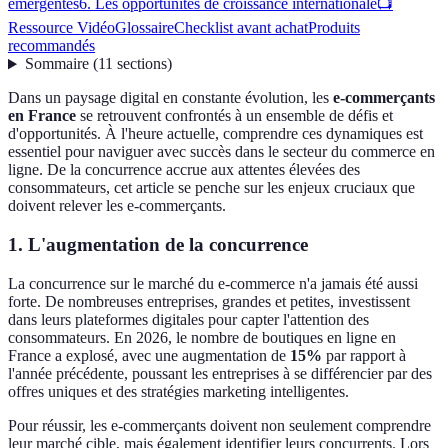
émergentes
6. Les opportunités de croissance internationale
📺
Ressource Vidéo
Glossaire
Checklist avant achat
Produits
recommandés
Sommaire
(
11
sections
)
Dans un paysage digital en constante évolution, les
e-commerçants
en France
se retrouvent confrontés à un ensemble de défis et
d'opportunités. À l'heure actuelle, comprendre ces dynamiques est
essentiel pour naviguer avec succès dans le secteur du commerce en
ligne. De la concurrence accrue aux attentes élevées des
consommateurs, cet article se penche sur les enjeux cruciaux que
doivent relever les e-commerçants.
1. L'augmentation de la concurrence
La concurrence sur le marché du e-commerce n'a jamais été aussi
forte. De nombreuses entreprises, grandes et petites, investissent
dans leurs plateformes digitales pour capter l'attention des
consommateurs. En 2026, le nombre de boutiques en ligne en
France a explosé, avec une augmentation de
15%
par rapport à
l'année précédente, poussant les entreprises à se différencier par des
offres uniques et des stratégies marketing intelligentes.
Pour réussir, les e-commerçants doivent non seulement comprendre
leur marché cible, mais également identifier leurs concurrents. Lors