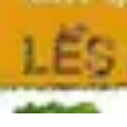
Ecommerçants France
Fidélisation et expérience client
Service Client
Stratégies marketing
Pla
Ecommerçants France