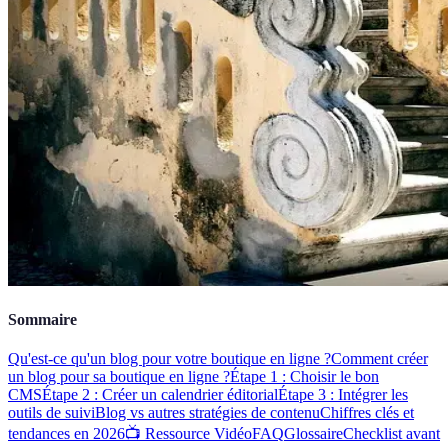
Sommaire
Qu'est-ce qu'un blog pour votre boutique en ligne ?
Comment créer
un blog pour sa boutique en ligne ?
Étape 1 : Choisir le bon
CMS
Étape 2 : Créer un calendrier éditorial
Étape 3 : Intégrer les
outils de suivi
Blog vs autres stratégies de contenu
Chiffres clés et
tendances en 2026
📺 Ressource Vidéo
FAQ
Glossaire
Checklist avant