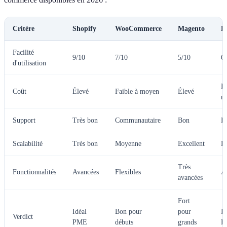
Critère
Shopify
WooCommerce
Magento
P
Facilité
9/10
7/10
5/10
6
d'utilisation
Fa
Coût
Élevé
Faible à moyen
Élevé
m
Support
Très bon
Communautaire
Bon
B
Scalabilité
Très bon
Moyenne
Excellent
B
Très
Fonctionnalités
Avancées
Flexibles
A
avancées
Fort
Idéal
Bon pour
pour
Id
Verdict
PME
débuts
grands
E