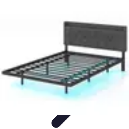
Ecommerçants France
Fidélisation et expérience client
Service Client
Stratégies
marketing
Plateformes e-commerce
Stratégies e-commerce
Ecommerçants France