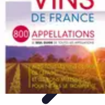
Ecommerçants France
Fidélisation et expérience client
Service Client
Stratégies
marketing
Plateformes e-commerce
Stratégies e-commerce
Ecommerçants France