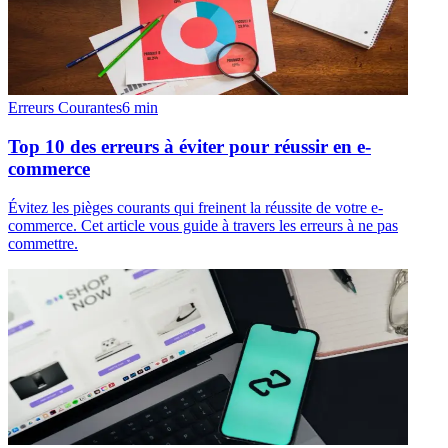
Erreurs Courantes
6
min
Top 10 des erreurs à éviter pour réussir en e-
commerce
Évitez les pièges courants qui freinent la réussite de votre e-
commerce. Cet article vous guide à travers les erreurs à ne pas
commettre.