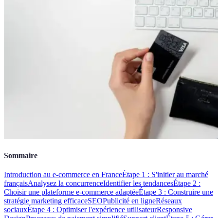
Sommaire
Introduction au e-commerce en France
Étape 1 : S'initier au marché
français
Analysez la concurrence
Identifier les tendances
Étape 2 :
Choisir une plateforme e-commerce adaptée
Étape 3 : Construire une
stratégie marketing efficace
SEO
Publicité en ligne
Réseaux
sociaux
Étape 4 : Optimiser l'expérience utilisateur
Responsive