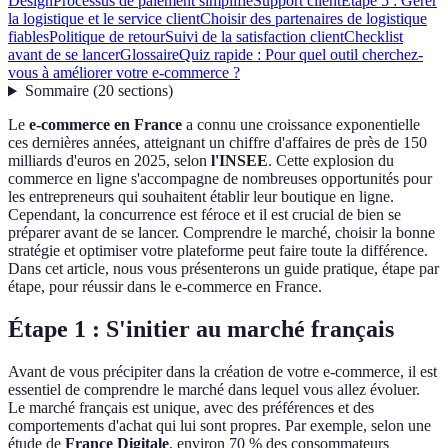
Design
Processus de paiement simplifié
Support client
Étape 5 : Gérer
la logistique et le service client
Choisir des partenaires de logistique
fiables
Politique de retour
Suivi de la satisfaction client
Checklist
avant de se lancer
Glossaire
Quiz rapide : Pour quel outil cherchez-
vous à améliorer votre e-commerce ?
Sommaire
(
20
sections
)
Le
e-commerce en France
a connu une croissance exponentielle
ces dernières années, atteignant un chiffre d'affaires de près de 150
milliards d'euros en 2025, selon
l'INSEE
. Cette explosion du
commerce en ligne s'accompagne de nombreuses opportunités pour
les entrepreneurs qui souhaitent établir leur boutique en ligne.
Cependant, la concurrence est féroce et il est crucial de bien se
préparer avant de se lancer. Comprendre le marché, choisir la bonne
stratégie et optimiser votre plateforme peut faire toute la différence.
Dans cet article, nous vous présenterons un guide pratique, étape par
étape, pour réussir dans le e-commerce en France.
Étape 1 : S'initier au marché français
Avant de vous précipiter dans la création de votre e-commerce, il est
essentiel de comprendre le marché dans lequel vous allez évoluer.
Le marché français est unique, avec des préférences et des
comportements d'achat qui lui sont propres. Par exemple, selon une
étude de
France Digitale
, environ 70 % des consommateurs