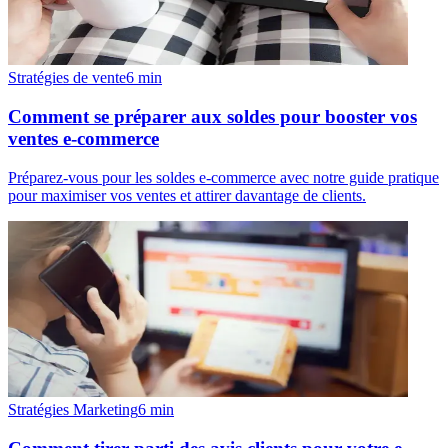
Stratégies de vente
6
min
Comment se préparer aux soldes pour booster vos
ventes e-commerce
Préparez-vous pour les soldes e-commerce avec notre guide pratique
pour maximiser vos ventes et attirer davantage de clients.
Stratégies Marketing
6
min