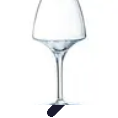
Ecommerçants France
Fidélisation et expérience client
Service Client
Stratégies
marketing
Plateformes e-commerce
Stratégies e-commerce
Ecommerçants France