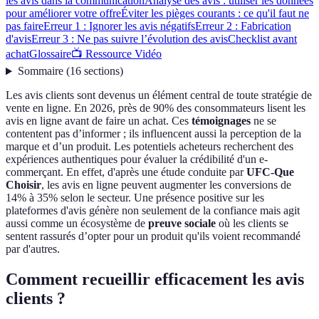
les avis dans la communication
Analyse des avis : utiliser les données
pour améliorer votre offre
Éviter les pièges courants : ce qu'il faut ne
pas faire
Erreur 1 : Ignorer les avis négatifs
Erreur 2 : Fabrication
d'avis
Erreur 3 : Ne pas suivre l’évolution des avis
Checklist avant
achat
Glossaire
📺 Ressource Vidéo
Sommaire
(
16
sections
)
Les avis clients sont devenus un élément central de toute stratégie de
vente en ligne. En 2026, près de 90% des consommateurs lisent les
avis en ligne avant de faire un achat. Ces
témoignages
ne se
contentent pas d’informer ; ils influencent aussi la perception de la
marque et d’un produit. Les potentiels acheteurs recherchent des
expériences authentiques pour évaluer la crédibilité d'un e-
commerçant. En effet, d'après une étude conduite par
UFC-Que
Choisir
, les avis en ligne peuvent augmenter les conversions de
14% à 35% selon le secteur. Une présence positive sur les
plateformes d'avis génère non seulement de la confiance mais agit
aussi comme un écosystème de
preuve sociale
où les clients se
sentent rassurés d’opter pour un produit qu'ils voient recommandé
par d'autres.
Comment recueillir efficacement les avis
clients ?