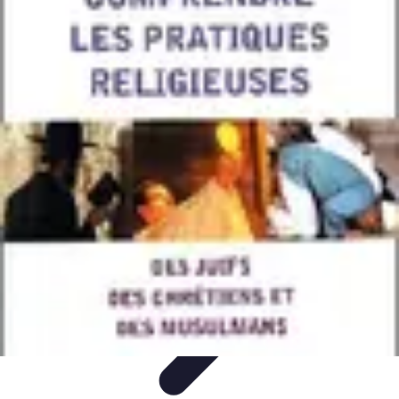
Ecommerçants France
Fidélisation et expérience client
Service Client
Stratégies
marketing
Plateformes e-commerce
Stratégies e-commerce
Ecommerçants France