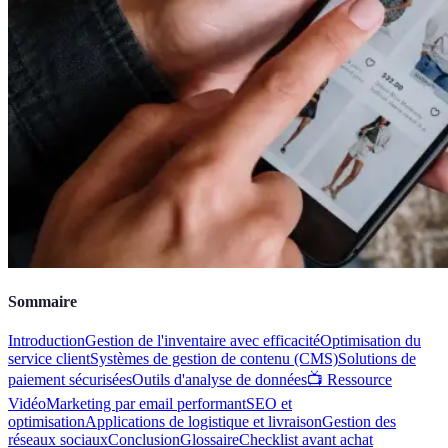
Sommaire
Introduction
Gestion de l'inventaire avec efficacité
Optimisation du
service client
Systèmes de gestion de contenu (CMS)
Solutions de
paiement sécurisées
Outils d'analyse de données
📺 Ressource
Vidéo
Marketing par email performant
SEO et
optimisation
Applications de logistique et livraison
Gestion des
réseaux sociaux
Conclusion
Glossaire
Checklist avant achat