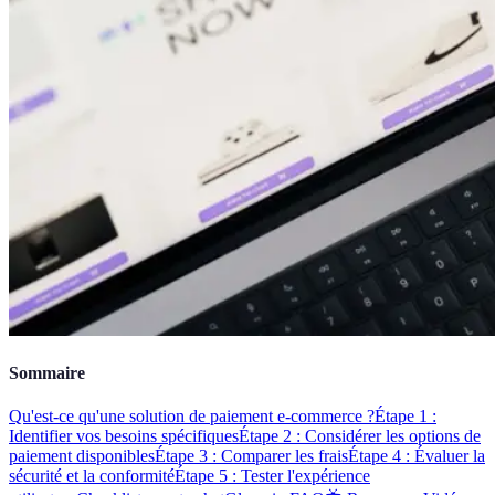
Sommaire
Qu'est-ce qu'une solution de paiement e-commerce ?
Étape 1 :
Identifier vos besoins spécifiques
Étape 2 : Considérer les options de
paiement disponibles
Étape 3 : Comparer les frais
Étape 4 : Évaluer la
sécurité et la conformité
Étape 5 : Tester l'expérience