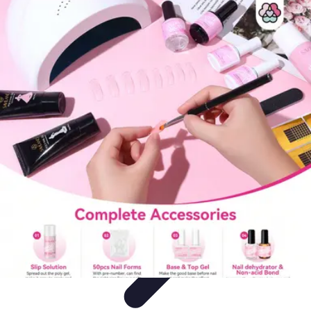
Ecommerçants France
Fidélisation et expérience client
Service Client
Stratégies
marketing
Plateformes e-commerce
Stratégies e-commerce
Ecommerçants France