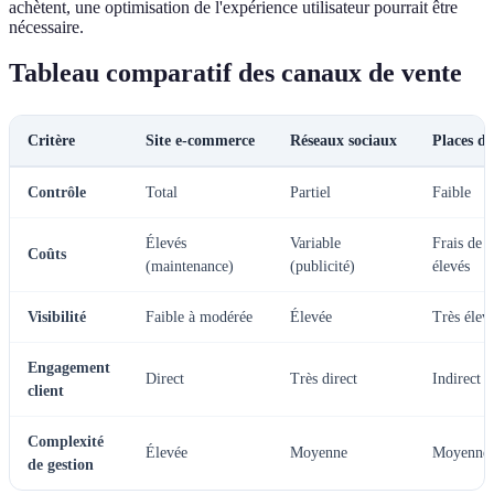
achètent, une optimisation de l'expérience utilisateur pourrait être
nécessaire.
Tableau comparatif des canaux de vente
Critère
Site e-commerce
Réseaux sociaux
Places d
Contrôle
Total
Partiel
Faible
Élevés
Variable
Frais de 
Coûts
(maintenance)
(publicité)
élevés
Visibilité
Faible à modérée
Élevée
Très élev
Engagement
Direct
Très direct
Indirect
client
Complexité
Élevée
Moyenne
Moyenne
de gestion