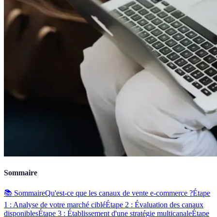
Sommaire
📚 Sommaire
Qu'est-ce que les canaux de vente e-commerce ?
Étape
1 : Analyse de votre marché ciblé
Étape 2 : Évaluation des canaux
disponibles
Étape 3 : Établissement d'une stratégie multicanale
Étape