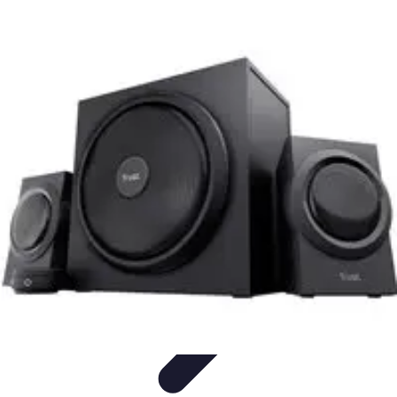
Ecommerçants France
Fidélisation et expérience client
Service Client
Stratégies
marketing
Plateformes e-commerce
Stratégies e-commerce
Ecommerçants France