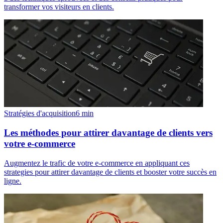
transformer vos visiteurs en clients.
Stratégies d'acquisition
6
min
Les méthodes pour attirer davantage de clients vers
votre e-commerce
Augmentez le trafic de votre e-commerce en appliquant ces
strategies pour attirer davantage de clients et booster votre succès en
ligne.