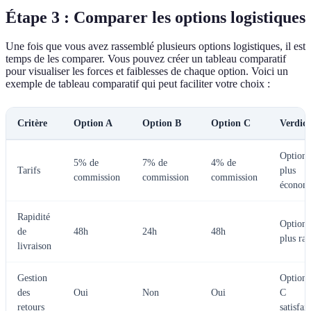
Étape 3 : Comparer les options logistiques
Une fois que vous avez rassemblé plusieurs options logistiques, il est
temps de les comparer. Vous pouvez créer un tableau comparatif
pour visualiser les forces et faiblesses de chaque option. Voici un
exemple de tableau comparatif qui peut faciliter votre choix :
Critère
Option A
Option B
Option C
Verdict
Option
5% de
7% de
4% de
Tarifs
plus
commission
commission
commission
économ
Rapidité
Option
de
48h
24h
48h
plus ra
livraison
Gestion
Option 
des
Oui
Non
Oui
C
retours
satisfai