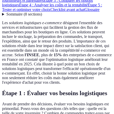
fournisseurs et partenaires
Étape 3 : Comparer les options
logistiques
Étape 4 : Analyser les coûts et la rentabilité
Étape 5 :
Tester et optimiser votre choix
Checklist avant achat
Glossaire
Sommaire
(
8
sections
)
Les
solutions logistiques e-commerce
désignent l'ensemble des
services et infrastructures qui facilitent la gestion des flux de
marchandises pour les boutiques en ligne. Ces solutions peuvent
inclure le stockage, la préparation des commandes, le transport,
l'expédition, ainsi que le retour des produits. L'importance de ces
solutions réside dans leur impact direct sur la satisfaction client, qui
est essentielle dans un monde où la compétitivité e-commerce est
accrue. Selon
l'INSEE
, plus de
15%
des entreprises de e-commerce
en France ont constaté que l'optimisation logistique améliorait leur
rentabilité en 2025. Cela illustre à quel point un bon choix de
solutions logistiques peut transformer l'efficacité opérationnelle d'un
e-commerçant. En effet, choisir la bonne solution logistique peut
non seulement réduire les coûts mais également améliorer
l'expérience d'achat pour vos clients.
Étape 1 : Évaluer vos besoins logistiques
Avant de prendre des décisions, évaluer vos besoins logistiques est
primordial. Posez-vous des questions clés telles que : quelle est la
taille de votre inventaire ? Combien de commandes traitez-vous par