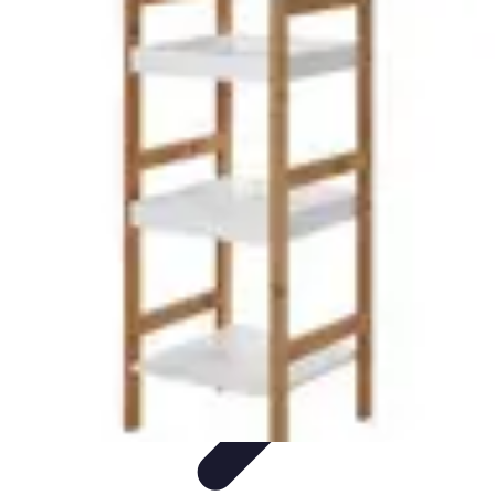
Ecommerçants France
Fidélisation et expérience client
Service Client
Stratégies
marketing
Plateformes e-commerce
Stratégies e-commerce
Ecommerçants France