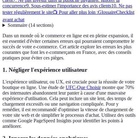
client
7. Ne pas investir dans la publicité payante
8. Ignorer la
concurrence
9. Sous-estimer l'importance des avis clients
10. Ne pas
tester régulièrement le site
📺 Pour aller plus loin :
Glossaire
Checklist
avant achat
Sommaire
(
14
sections
)
Dans un monde où le commerce en ligne est en pleine expansion, il
est essentiel d'éviter certaines erreurs qui pourraient compromettre le
succès de votre e-commerce. Cet article explore les erreurs les plus
courantes que font les e-commerçants en France, avec des conseils
pratiques pour éviter ces pièges.
1. Négliger l'expérience utilisateur
L'expérience utilisateur, ou UX, est cruciale pour la réussite de votre
boutique en ligne. Une étude de
UFC-Que Choisir
montre que 70%
des internautes abandonnent leur panier à cause d'une mauvaise
expérience d'utilisation. Cela peut inclure un site lent, des temps de
chargement excessifs ou une navigation compliquée. Pour y
remédier, il est recommandé d'optimiser la vitesse de chargement de
votre site web et de simplifier le processus d'achat. Utilisez des outils
comme Google PageSpeed Insights pour identifier les points à
améliorer.