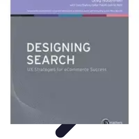
Ecommerçants France
Fidélisation et expérience client
Service Client
Stratégies
marketing
Plateformes e-commerce
Stratégies e-commerce
Ecommerçants France