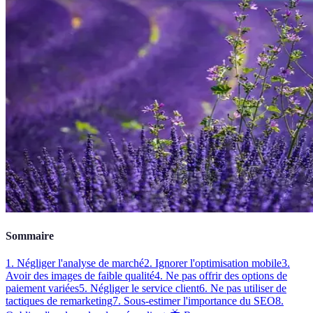
Sommaire
1. Négliger l'analyse de marché
2. Ignorer l'optimisation mobile
3.
Avoir des images de faible qualité
4. Ne pas offrir des options de
paiement variées
5. Négliger le service client
6. Ne pas utiliser de
tactiques de remarketing
7. Sous-estimer l'importance du SEO
8.