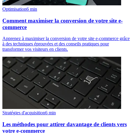
Optimisation
6
min
Comment maximiser la conversion de votre site e-
commerce
Apprenez à maximiser la conversion de votre site e-commerce grâce
à des techniques éprouvées et des conseils pratiques pour
transformer vos visiteurs en clients.
Stratégies d'acquisition
6
min
Les méthodes pour attirer davantage de clients vers
votre e-commerce