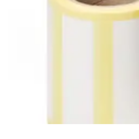
Ecommerçants France
Fidélisation et expérience client
Service Client
Stratégies marketing
Pla
Ecommerçants France