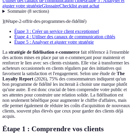
Utiliser des canaux de communication ciblés
Étape 5 : Analyser et
ajuster votre stratégie
Glossaire
Checklist avant achat
Sommaire
(
8
sections
)
](#étape-2-offrir-des-programmes-de-fidélité)
Étape 3 : Créer un service client exceptionnel
Étape 4 : Utiliser des canaux de communication ciblés
Étape 5 : Analyser et ajuster votre stratégie
La
stratégie de fidélisation e-commerce
fait référence à l'ensemble
des actions mises en place par un e-commerçant pour maintenir et
renforcer le lien avec ses clients existants. Elle vise à transformer les
acheteurs occasionnels en clients réguliers par des initiatives qui
favorisent la satisfaction et l'engagement. Selon une étude de
The
Loyalty Report
(2026), 75% des consommateurs indiquent qu'un
bon programme de fidélité les inciterait à choisir une marque plutôt
qu'une autre. Il est donc crucial de bien comprendre votre public et
ses attentes pour construire une relation solide. La fidélisation est
non seulement bénéfique pour augmenter le chiffre d'affaires, mais
elle permet également de réduire les coûts d'acquisition de nouveaux
clients, souvent plus élevés que ceux pour garder des clients déjà
acquis.
Étape 1 : Comprendre vos clients