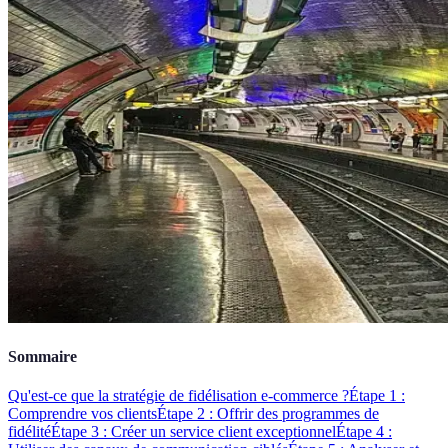
Sommaire
Qu'est-ce que la stratégie de fidélisation e-commerce ?
Étape 1 :
Comprendre vos clients
Étape 2 : Offrir des programmes de
fidélité
Étape 3 : Créer un service client exceptionnel
Étape 4 :