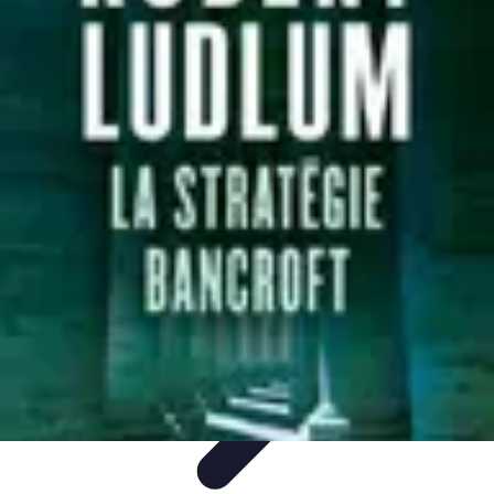
Ecommerçants France
Fidélisation et expérience client
Service Client
Stratégies
marketing
Plateformes e-commerce
Stratégies e-commerce
Ecommerçants France