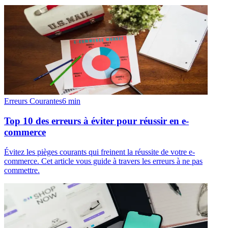
Erreurs Courantes
6
min
Top 10 des erreurs à éviter pour réussir en e-
commerce
Évitez les pièges courants qui freinent la réussite de votre e-
commerce. Cet article vous guide à travers les erreurs à ne pas
commettre.