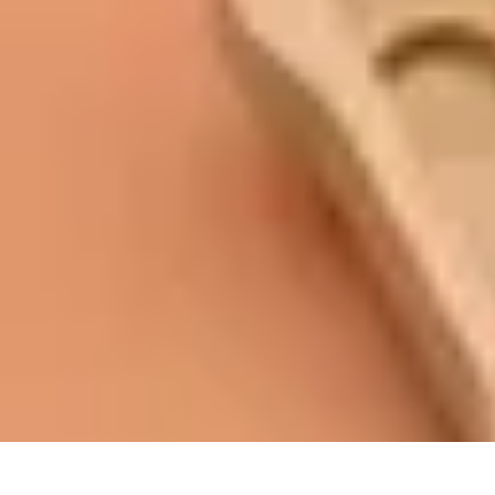
Ecommerçants France
Fidélisation et expérience client
Service Client
Stratégies marketing
Pla
Ecommerçants France