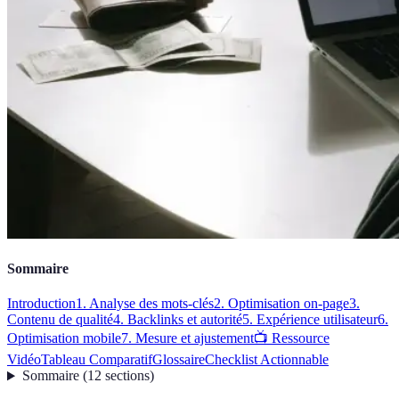
Sommaire
Introduction
1. Analyse des mots-clés
2. Optimisation on-page
3.
Contenu de qualité
4. Backlinks et autorité
5. Expérience utilisateur
6.
Optimisation mobile
7. Mesure et ajustement
📺 Ressource
Vidéo
Tableau Comparatif
Glossaire
Checklist Actionnable
Sommaire
(
12
sections
)