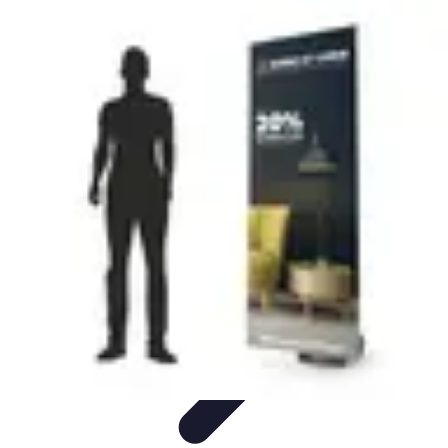
Ecommerçants France
Fidélisation et expérience client
Service Client
Stratégies
marketing
Plateformes e-commerce
Stratégies e-commerce
Ecommerçants France