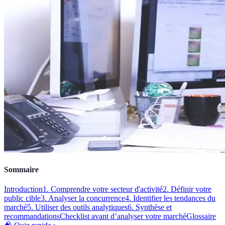
Sommaire
Introduction
1. Comprendre votre secteur d'activité
2. Définir votre
public cible
3. Analyser la concurrence
4. Identifier les tendances du
marché
5. Utiliser des outils analytiques
6. Synthèse et
recommandations
Checklist avant d’analyser votre marché
Glossaire