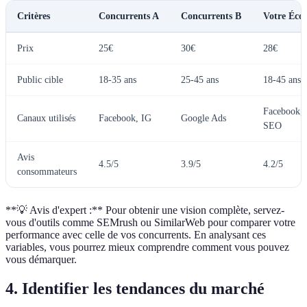
Critères
Concurrents A
Concurrents B
Votre Éco
Prix
25€
30€
28€
Public cible
18-35 ans
25-45 ans
18-45 ans
Facebook, 
Canaux utilisés
Facebook, IG
Google Ads
SEO
Avis
4.5/5
3.9/5
4.2/5
consommateurs
**💡 Avis d'expert :** Pour obtenir une vision complète, servez-
vous d'outils comme SEMrush ou SimilarWeb pour comparer votre
performance avec celle de vos concurrents. En analysant ces
variables, vous pourrez mieux comprendre comment vous pouvez
vous démarquer.
4. Identifier les tendances du marché