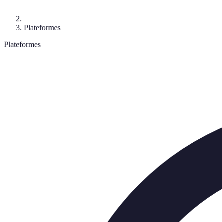
Plateformes
Plateformes