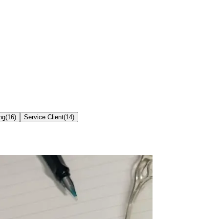
ng
(
16
)
Service Client
(
14
)