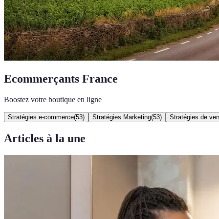
Ecommerçants France
Boostez votre boutique en ligne
Stratégies e-commerce
(
53
)
Stratégies Marketing
(
53
)
Stratégies de ve
Articles à la une