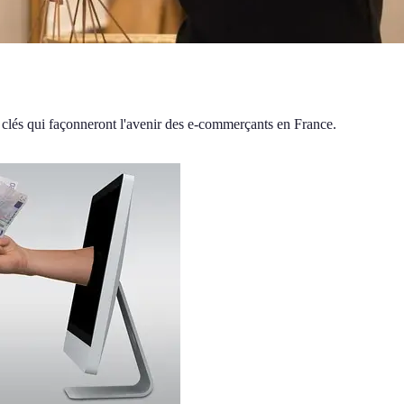
lés qui façonneront l'avenir des e-commerçants en France.