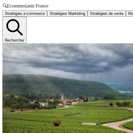
🔍
Ecommerçants France
Stratégies e-commerce
Stratégies Marketing
Stratégies de vente
Ma
Rechercher