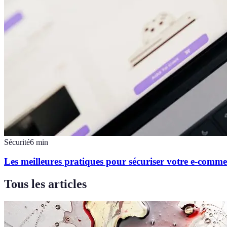
Sécurité
6
min
Les meilleures pratiques pour sécuriser votre e-comme
Tous les articles