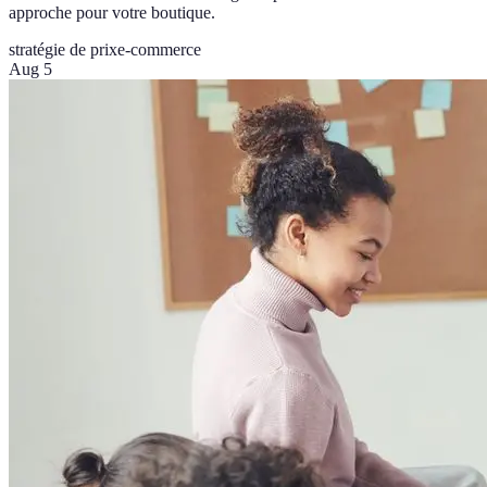
approche pour votre boutique.
stratégie de prix
e-commerce
Aug 5