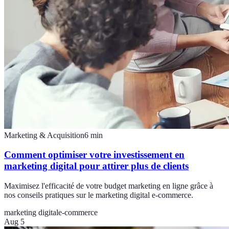
Marketing & Acquisition
6
min
Comment optimiser votre investissement en
marketing digital pour attirer plus de clients
Maximisez l'efficacité de votre budget marketing en ligne grâce à
nos conseils pratiques sur le marketing digital e-commerce.
marketing digital
e-commerce
Aug 5