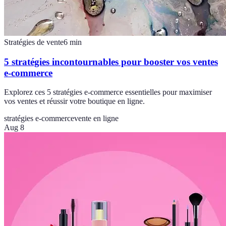
Stratégies de vente
6
min
5 stratégies incontournables pour booster vos ventes
e-commerce
Explorez ces 5 stratégies e-commerce essentielles pour maximiser
vos ventes et réussir votre boutique en ligne.
stratégies e-commerce
vente en ligne
Aug 8