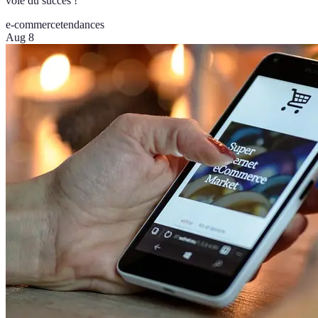
voie du succès !
e-commerce
tendances
Aug 8