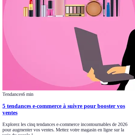
Tendances
6
min
5 tendances e-commerce à suivre pour booster vos
ventes
Explorez les cinq tendances e-commerce incontournables de 2026
pour augmenter vos ventes. Mettez votre magasin en ligne sur la