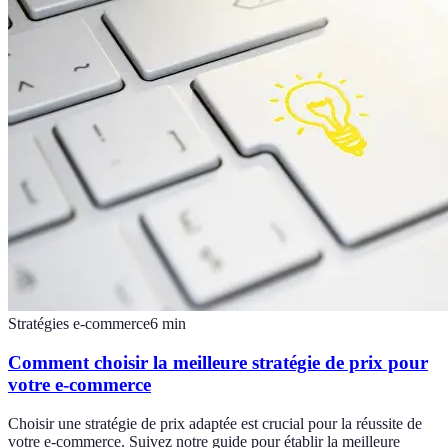
Stratégies e-commerce
6
min
Comment choisir la meilleure stratégie de prix pour
votre e-commerce
Choisir une stratégie de prix adaptée est crucial pour la réussite de
votre e-commerce. Suivez notre guide pour établir la meilleure