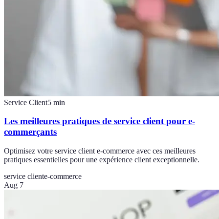
Service Client
5
min
Les meilleures pratiques de service client pour e-
commerçants
Optimisez votre service client e-commerce avec ces meilleures
pratiques essentielles pour une expérience client exceptionnelle.
service client
e-commerce
Aug 7