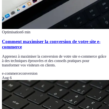
Optimisation
6
min
Comment maximiser la conversion de votre site e-
commerce
Apprenez à maximiser la conversion de votre site e-commerce grâce
à des techniques éprouvées et des conseils pratiques pour
transformer vos visiteurs en clients.
e-commerce
conversion
Aug 6