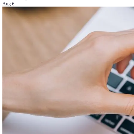
Aug 6