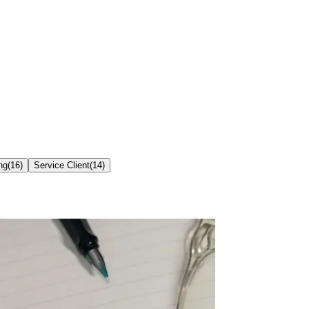
ng
(
16
)
Service Client
(
14
)