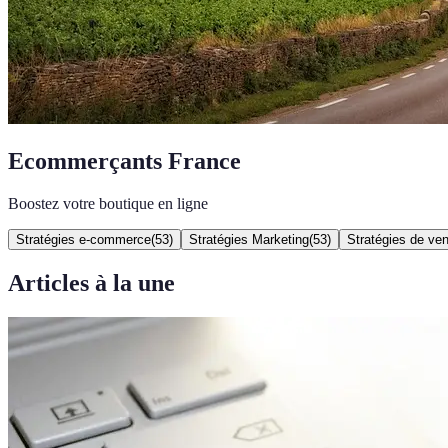
Ecommerçants France
Boostez votre boutique en ligne
Stratégies e-commerce
(
53
)
Stratégies Marketing
(
53
)
Stratégies de ve
Articles à la une