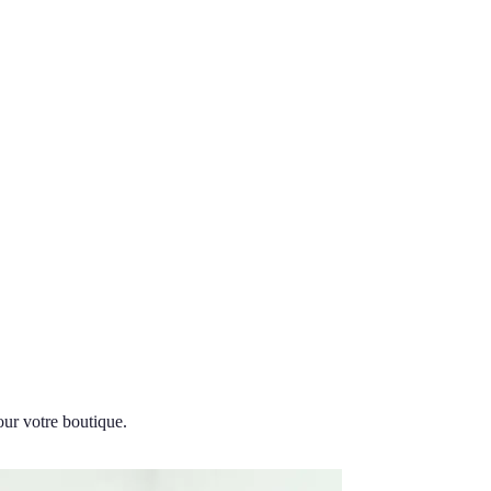
our votre boutique.