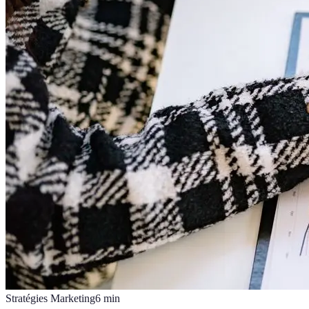
Stratégies Marketing
6
min