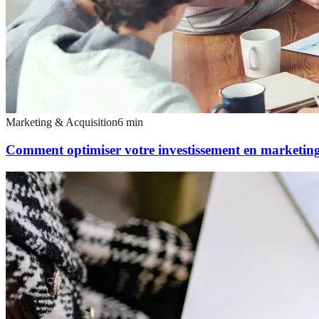
Marketing & Acquisition
6
min
Comment optimiser votre investissement en marketing d