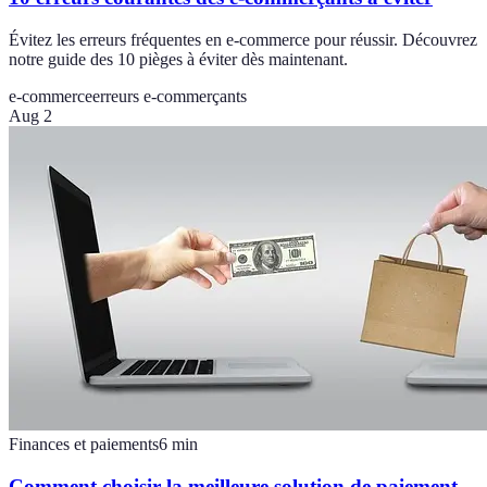
Évitez les erreurs fréquentes en e-commerce pour réussir. Découvrez
notre guide des 10 pièges à éviter dès maintenant.
e-commerce
erreurs e-commerçants
Aug 2
Finances et paiements
6
min
Comment choisir la meilleure solution de paiement