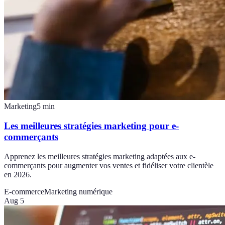
Marketing
5
min
Les meilleures stratégies marketing pour e-
commerçants
Apprenez les meilleures stratégies marketing adaptées aux e-
commerçants pour augmenter vos ventes et fidéliser votre clientèle
en 2026.
E-commerce
Marketing numérique
Aug 5