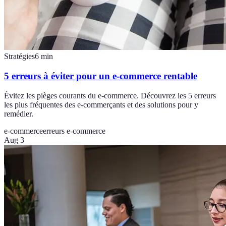
Stratégies
6
min
5 erreurs à éviter pour un e-commerce rentable
Évitez les pièges courants du e-commerce. Découvrez les 5 erreurs
les plus fréquentes des e-commerçants et des solutions pour y
remédier.
e-commerce
erreurs e-commerce
Aug 3