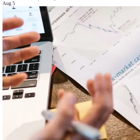
Aug 5