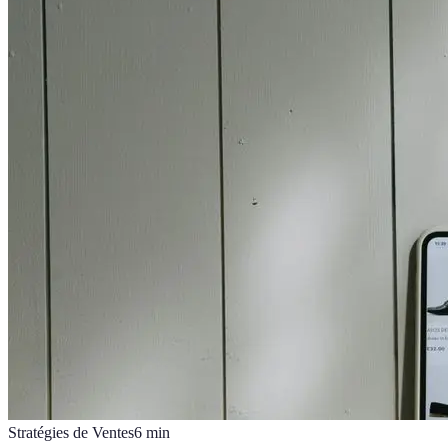
Stratégies de Ventes
6
min