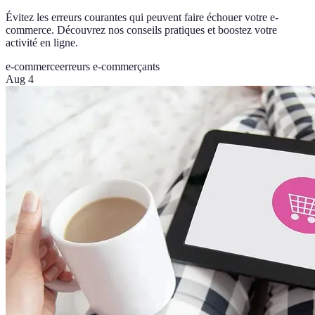
Évitez les erreurs courantes qui peuvent faire échouer votre e-
commerce. Découvrez nos conseils pratiques et boostez votre
activité en ligne.
e-commerce
erreurs e-commerçants
Aug 4