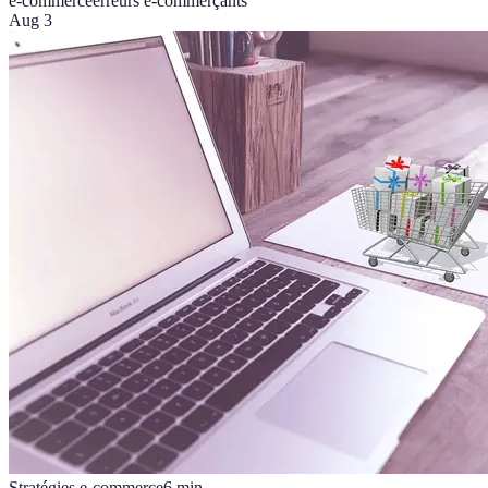
e-commerce
erreurs e-commerçants
Aug 3
Stratégies e-commerce
6
min