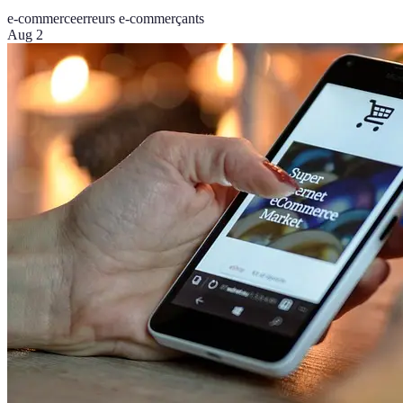
e-commerce
erreurs e-commerçants
Aug 2