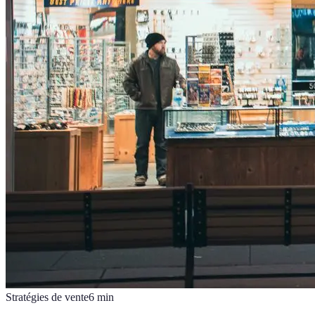
Stratégies de vente
6
min