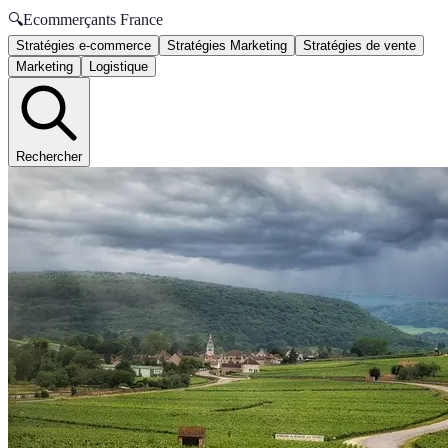
🔍
Ecommerçants France
Stratégies e-commerce
Stratégies Marketing
Stratégies de vente
Marketing
Logistique
Rechercher