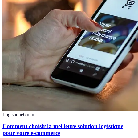
Logistique
6
min
Comment choisir la meilleure solution logistique
pour votre e-commerce