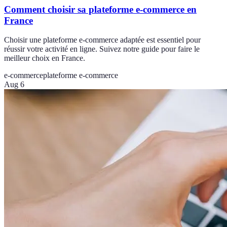
Comment choisir sa plateforme e-commerce en
France
Choisir une plateforme e-commerce adaptée est essentiel pour
réussir votre activité en ligne. Suivez notre guide pour faire le
meilleur choix en France.
e-commerce
plateforme e-commerce
Aug 6