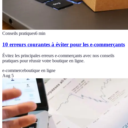
Conseils pratiques
6
min
10 erreurs courantes à éviter pour les e-commerçants
Évitez les principales erreurs e-commerçants avec nos conseils
pratiques pour réussir votre boutique en ligne.
e-commerce
boutique en ligne
Aug 5