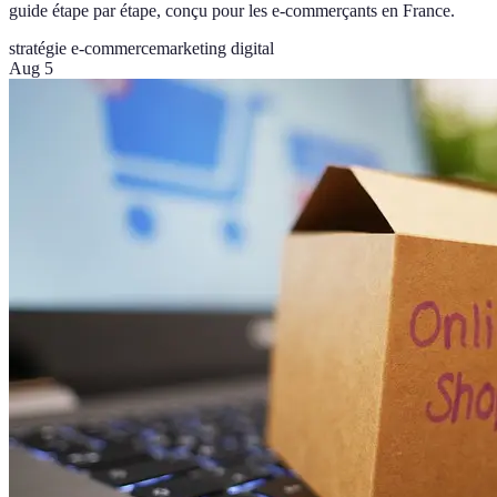
guide étape par étape, conçu pour les e-commerçants en France.
stratégie e-commerce
marketing digital
Aug 5