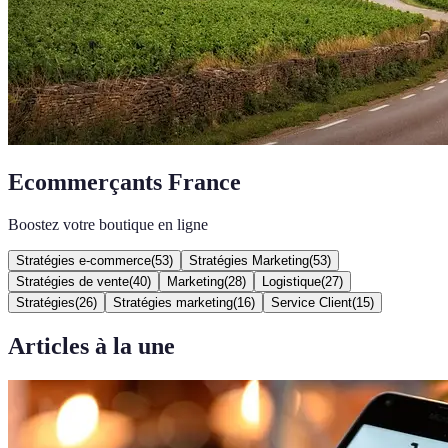
Ecommerçants France
Boostez votre boutique en ligne
Stratégies e-commerce
(
53
)
Stratégies Marketing
(
53
)
Stratégies de vente
(
40
)
Marketing
(
28
)
Logistique
(
27
)
Stratégies
(
26
)
Stratégies marketing
(
16
)
Service Client
(
15
)
Articles à la une