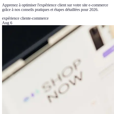
Apprenez à optimiser l'expérience client sur votre site e-commerce
grâce à nos conseils pratiques et étapes détaillées pour 2026.
expérience client
e-commerce
Aug 6