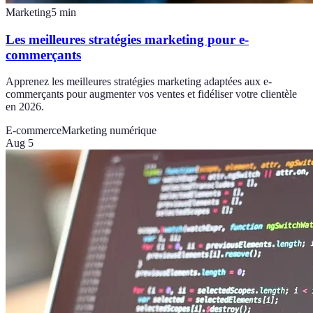
Marketing
5
min
Les meilleures stratégies marketing pour e-
commerçants
Apprenez les meilleures stratégies marketing adaptées aux e-
commerçants pour augmenter vos ventes et fidéliser votre clientèle
en 2026.
E-commerce
Marketing numérique
Aug 5