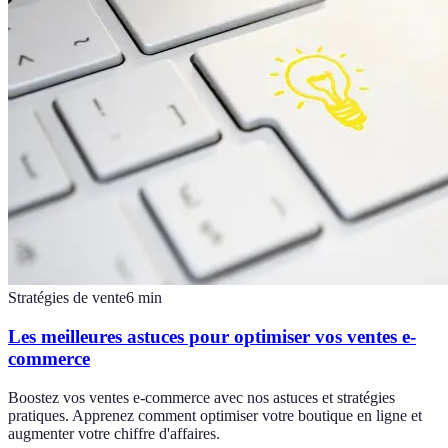
Stratégies de vente
6
min
Les meilleures astuces pour optimiser vos ventes e-
commerce
Boostez vos ventes e-commerce avec nos astuces et stratégies
pratiques. Apprenez comment optimiser votre boutique en ligne et
augmenter votre chiffre d'affaires.