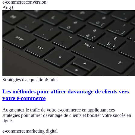
e-commerce
conversion
Aug 6
Stratégies d'acquisition
6
min
Les méthodes pour attirer davantage de clients vers
votre e-commerce
Augmentez le trafic de votre e-commerce en appliquant ces
strategies pour attirer davantage de clients et booster votre succès en
ligne.
e-commerce
marketing digital