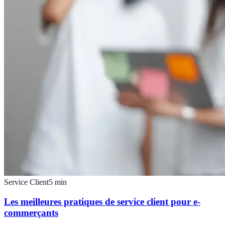
Service Client
5
min
Les meilleures pratiques de service client pour e-
commerçants