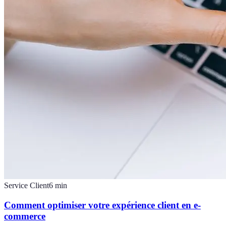
Service Client
6
min
Comment optimiser votre expérience client en e-
commerce